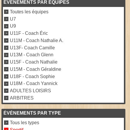
ÉVÉNEMENTS PAR ÉQUIPES
Toutes les équipes
U7
U9
U11F - Coach Éric
U11M - Coach Nathalie A.
U13F- Coach Camille
U13M - Coach Glenn
U15F - Coach Nathalie
U15M - Coach Géraldine
U18F - Coach Sophie
U18M - Coach Yannick
ADULTES LOISIRS
ARBITRES
ÉVÉNEMENTS PAR TYPE
Tous les types
Sportif