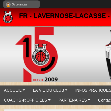
Panneau de gestion des cookies
Se connecter
FR - LAVERNOSE-LACASSE 
ACCUEIL
LA VIE DU CLUB
INFOS PRATIQUE
COACHS et OFFICIELS
PARTENAIRES
Contact