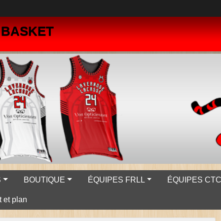
- BASKET
S
BOUTIQUE
ÉQUIPES FRLL
ÉQUIPES CTC 
 et plan