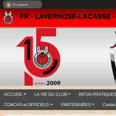
Panneau de gestion des cookies
Se connecter
FR - LAVERNOSE-LACASSE 
ACCUEIL
LA VIE DU CLUB
INFOS PRATIQUE
COACHS et OFFICIELS
PARTENAIRES
Contact