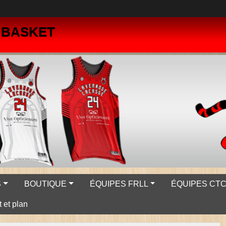
- BASKET
S
BOUTIQUE
ÉQUIPES FRLL
ÉQUIPES CTC 
 et plan