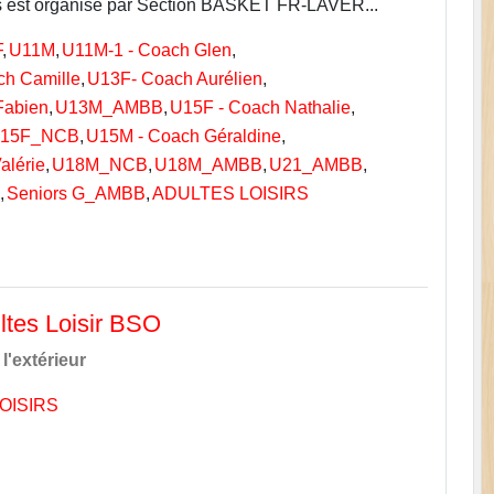
s est organisé par Section BASKET FR-LAVER...
F
U11M
U11M-1 - Coach Glen
ch Camille
U13F- Coach Aurélien
Fabien
U13M_AMBB
U15F - Coach Nathalie
15F_NCB
U15M - Coach Géraldine
alérie
U18M_NCB
U18M_AMBB
U21_AMBB
B
Seniors G_AMBB
ADULTES LOISIRS
ltes Loisir BSO
l'extérieur
OISIRS