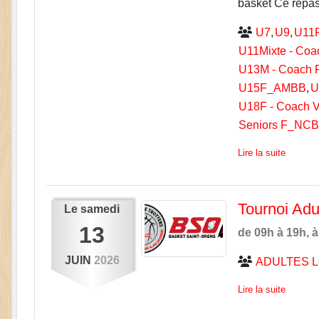
basket Ce repa
U7
U9
U11
U11Mixte - Coa
U13M - Coach 
U15F_AMBB
U
U18F - Coach V
Seniors F_NC
Lire la suite
Tournoi Adu
Le
samedi
13
de 09h à 19h, à 
JUIN
2026
ADULTES L
Lire la suite