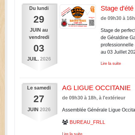
Stage d'ét
Du
lundi
29
de 09h30 à 16
JUIN
au
Stage de perfect
vendredi
de Géraldine G
professionnelle 
03
au 03 Juillet 202
JUIL.
2026
Lire la suite
AG LIGUE OCCITANIE
Le
samedi
27
de 09h30 à 18h, à l'extérieur
JUIN
2026
Assemblée Générale Ligue Occita
BUREAU_FRLL
Lire la suite