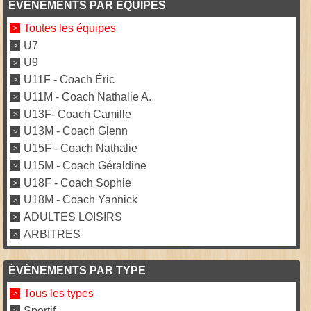
ÉVÉNEMENTS PAR ÉQUIPES
Toutes les équipes
U7
U9
U11F - Coach Éric
U11M - Coach Nathalie A.
U13F- Coach Camille
U13M - Coach Glenn
U15F - Coach Nathalie
U15M - Coach Géraldine
U18F - Coach Sophie
U18M - Coach Yannick
ADULTES LOISIRS
ARBITRES
ÉVÉNEMENTS PAR TYPE
Tous les types
Sportif