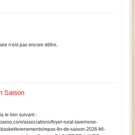
e n'est pas encore défini.
n Saison
a le lien suivant :
loasso.com/associations/foyer-rural-lavernose-
-basket/evenements/repas-fin-de-saison-2026-frll-