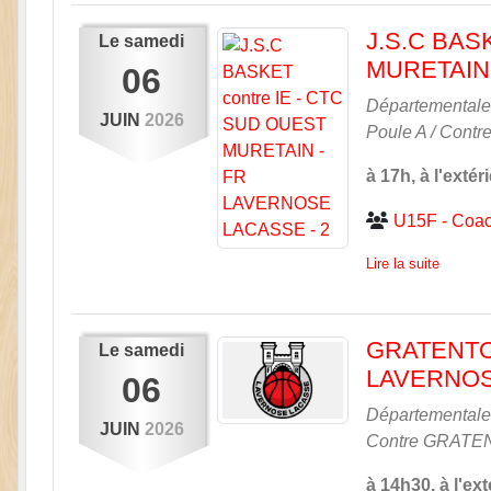
J.S.C BAS
Le
samedi
MURETAIN 
06
Départementale 
JUIN
2026
Poule A / Contr
à 17h, à l'extér
U15F - Coac
Lire la suite
GRATENTOU
Le
samedi
LAVERNO
06
Départementale 
JUIN
2026
Contre
GRATEN
à 14h30, à l'ext