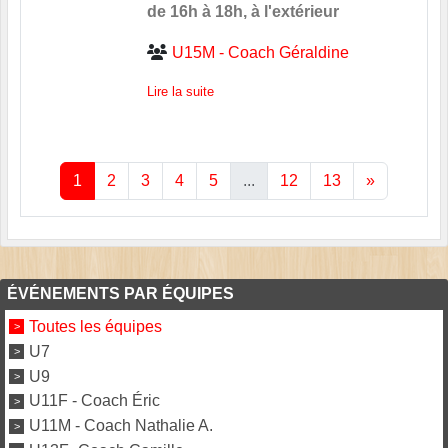
de 16h à 18h, à l'extérieur
U15M - Coach Géraldine
Lire la suite
1
2
3
4
5
...
12
13
»
ÉVÉNEMENTS PAR ÉQUIPES
Toutes les équipes
U7
U9
U11F - Coach Éric
U11M - Coach Nathalie A.